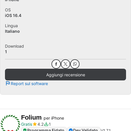
OS
iOS 16.4
Lingua
Italiano
Download
1
Aggiungi recensione
Report sul software
Folium
per iPhone
Gratis
4.2
1
Programma Fidato
Dev Validato
V
1.7.1