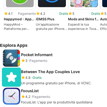
4.1
Pagamento
4.2
Gratis
5
Gratis
5
Happymod - Apps Game notes
iDMSS Plus
Mods and Skins for Toca World
HappyMod –
Un'applicazione
Espandi la tua
Aut
Piattaforma per
gratuita per iPhone,
esperienza in Toca
Effi
installare giochi e
realizzata da
World
Clic
app
ZHEJIANG DAHUA
TECHNOLOGY
Esplora Apps
CO.LTD....
Pocket Informant
3
Pagamento
Between The App Couples Love
4.8
Gratis
Un programma gratuito per iPhone, di VCNC.
FocusList
4.2
Pagamento
FocusList: L'app per la produttività quotidiana